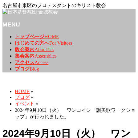
名古屋市東区のプロテスタントのキリスト教会
MENU
メ
トップページ
HOME
ニ
はじめての方へ
For Visitors
ュ
教会案内
About Us
ー
集会案内
Assemblies
を
アクセス
Access
飛
ブログ
Blog
ば
ブログ
す
HOME
»
ブログ
»
イベント
»
2024年9月10日（火） ワンコイン「讃美歌ワークショ
ップ」が行われました。
2024年9月10日（火） ワン