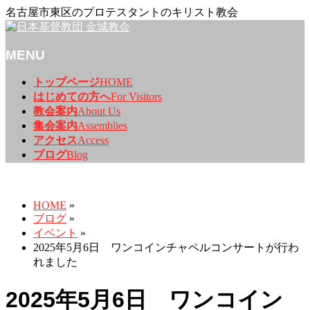
名古屋市東区のプロテスタントのキリスト教会
MENU
メ
トップページ
HOME
ニ
はじめての方へ
For Visitors
ュ
教会案内
About Us
ー
集会案内
Assemblies
を
アクセス
Access
飛
ブログ
Blog
ば
ブログ
す
HOME
»
ブログ
»
イベント
»
2025年5月6日 ワンコインチャペルコンサートが行わ
れました
2025年5月6日 ワンコイン