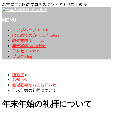
名古屋市東区のプロテスタントのキリスト教会
MENU
メ
トップページ
HOME
ニ
はじめての方へ
For Visitors
ュ
教会案内
About Us
ー
集会案内
Assemblies
を
アクセス
Access
飛
ブログ
Blog
ば
お知らせ
す
HOME
»
お知らせ
»
金城教会からのお知らせ
»
年末年始の礼拝について
年末年始の礼拝について