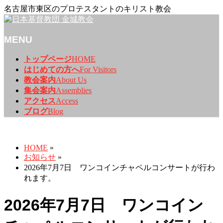
名古屋市東区のプロテスタントのキリスト教会
MENU
メ
トップページ
HOME
ニ
はじめての方へ
For Visitors
ュ
教会案内
About Us
ー
集会案内
Assemblies
を
アクセス
Access
飛
ブログ
Blog
ば
お知らせ
す
HOME
»
お知らせ
»
2026年7月7日 ワンコインチャペルコンサートが行わ
れます。
2026年7月7日 ワンコイン