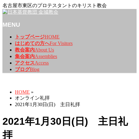
名古屋市東区のプロテスタントのキリスト教会
MENU
メ
トップページ
HOME
ニ
はじめての方へ
For Visitors
ュ
教会案内
About Us
ー
集会案内
Assemblies
を
アクセス
Access
飛
ブログ
Blog
ば
オンライン礼拝
す
HOME
»
オンライン礼拝
2021年1月30日(日) 主日礼拝
2021年1月30日(日) 主日礼
拝