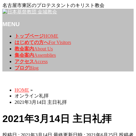
名古屋市東区のプロテスタントのキリスト教会
MENU
メ
トップページ
HOME
ニ
はじめての方へ
For Visitors
ュ
教会案内
About Us
ー
集会案内
Assemblies
を
アクセス
Access
飛
ブログ
Blog
ば
オンライン礼拝
す
HOME
»
オンライン礼拝
2021年3月14日 主日礼拝
2021年3月14日 主日礼拝
投稿日 : 2021年3月14日
最終更新日時 : 2021年6月25日
投稿者