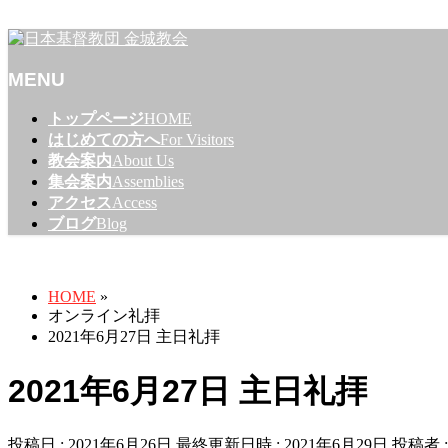
名古屋市東区のプロテスタントのキリスト教会
MENU
メ
トップページ
HOME
ニ
はじめての方へ
For Visitors
ュ
教会案内
About Us
ー
集会案内
Assemblies
を
アクセス
Access
飛
ブログ
Blog
ば
オンライン礼拝
す
HOME
»
オンライン礼拝
2021年6月27日 主日礼拝
2021年6月27日 主日礼拝
投稿日 : 2021年6月26日
最終更新日時 : 2021年6月29日
投稿者 