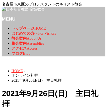
名古屋市東区のプロテスタントのキリスト教会
MENU
メ
トップページ
HOME
ニ
はじめての方へ
For Visitors
ュ
教会案内
About Us
ー
集会案内
Assemblies
を
アクセス
Access
飛
ブログ
Blog
ば
オンライン礼拝
す
HOME
»
オンライン礼拝
2021年9月26日(日) 主日礼拝
2021年9月26日(日) 主日礼
拝