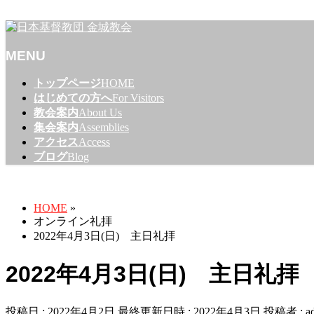
名古屋市東区のプロテスタントのキリスト教会
MENU
メ
トップページ
HOME
ニ
はじめての方へ
For Visitors
ュ
教会案内
About Us
ー
集会案内
Assemblies
を
アクセス
Access
飛
ブログ
Blog
ば
オンライン礼拝
す
HOME
»
オンライン礼拝
2022年4月3日(日) 主日礼拝
2022年4月3日(日) 主日礼拝
投稿日 : 2022年4月2日
最終更新日時 : 2022年4月3日
投稿者 :
a