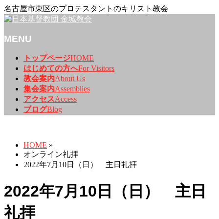
名古屋市東区のプロテスタントのキリスト教会
MENU
メ
トップページ
HOME
ニ
はじめての方へ
For Visitors
ュ
教会案内
About Us
ー
集会案内
Assemblies
を
アクセス
Access
飛
ブログ
Blog
ば
オンライン礼拝
す
HOME
»
オンライン礼拝
2022年7月10日（日） 主日礼拝
2022年7月10日（日） 主日
礼拝