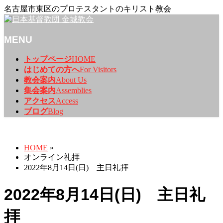
名古屋市東区のプロテスタントのキリスト教会
MENU
メ
トップページ
HOME
ニ
はじめての方へ
For Visitors
ュ
教会案内
About Us
ー
集会案内
Assemblies
を
アクセス
Access
飛
ブログ
Blog
ば
オンライン礼拝
す
HOME
»
オンライン礼拝
2022年8月14日(日) 主日礼拝
2022年8月14日(日) 主日礼
拝