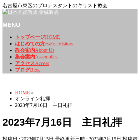
名古屋市東区のプロテスタントのキリスト教会
MENU
メ
トップページ
HOME
ニ
はじめての方へ
For Visitors
ュ
教会案内
About Us
ー
集会案内
Assemblies
を
アクセス
Access
飛
ブログ
Blog
ば
オンライン礼拝
す
HOME
»
オンライン礼拝
2023年7月16日 主日礼拝
2023年7月16日 主日礼拝
投稿日 : 2023年7月15日
最終更新日時 : 2023年7月15日
投稿者