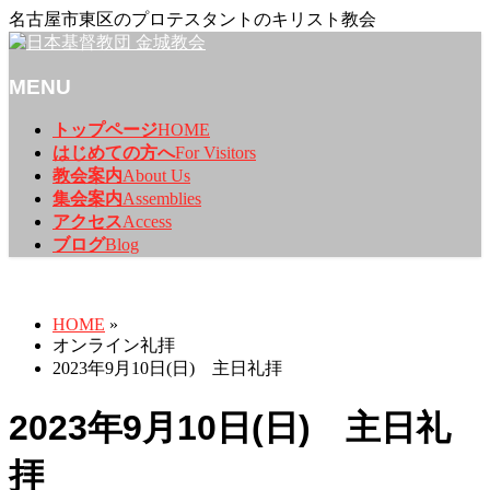
名古屋市東区のプロテスタントのキリスト教会
MENU
メ
トップページ
HOME
ニ
はじめての方へ
For Visitors
ュ
教会案内
About Us
ー
集会案内
Assemblies
を
アクセス
Access
飛
ブログ
Blog
ば
オンライン礼拝
す
HOME
»
オンライン礼拝
2023年9月10日(日) 主日礼拝
2023年9月10日(日) 主日礼
拝