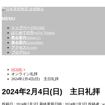
名古屋市東区のプロテスタントのキリスト教会
MENU
メ
トップページ
HOME
ニ
はじめての方へ
For Visitors
ュ
教会案内
About Us
ー
集会案内
Assemblies
を
アクセス
Access
飛
ブログ
Blog
ば
オンライン礼拝
す
HOME
»
オンライン礼拝
2024年2月4日(日) 主日礼拝
2024年2月4日(日) 主日礼拝
投稿日 : 2024年2月3日
最終更新日時 : 2024年2月3日
投稿者 :
a