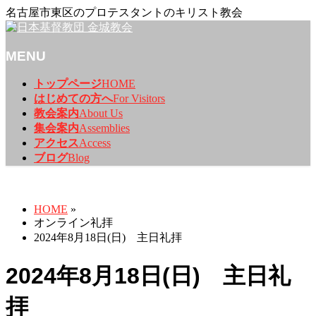
名古屋市東区のプロテスタントのキリスト教会
MENU
メ
トップページ
HOME
ニ
はじめての方へ
For Visitors
ュ
教会案内
About Us
ー
集会案内
Assemblies
を
アクセス
Access
飛
ブログ
Blog
ば
オンライン礼拝
す
HOME
»
オンライン礼拝
2024年8月18日(日) 主日礼拝
2024年8月18日(日) 主日礼
拝