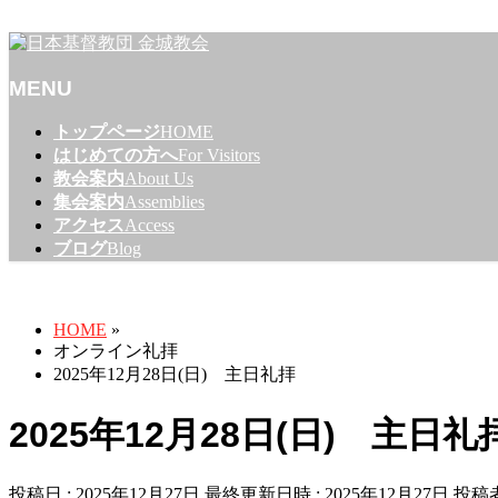
名古屋市東区のプロテスタントのキリスト教会
MENU
メ
トップページ
HOME
ニ
はじめての方へ
For Visitors
ュ
教会案内
About Us
ー
集会案内
Assemblies
を
アクセス
Access
飛
ブログ
Blog
ば
オンライン礼拝
す
HOME
»
オンライン礼拝
2025年12月28日(日) 主日礼拝
2025年12月28日(日) 主日礼
投稿日 : 2025年12月27日
最終更新日時 : 2025年12月27日
投稿者