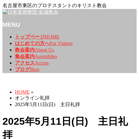
名古屋市東区のプロテスタントのキリスト教会
MENU
メ
トップページ
HOME
ニ
はじめての方へ
For Visitors
ュ
教会案内
About Us
ー
集会案内
Assemblies
を
アクセス
Access
飛
ブログ
Blog
ば
オンライン礼拝
す
HOME
»
オンライン礼拝
2025年5月11日(日) 主日礼拝
2025年5月11日(日) 主日礼
拝