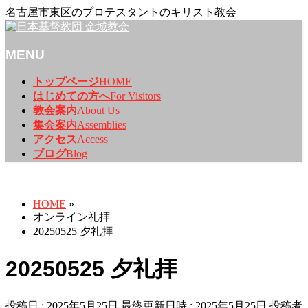
名古屋市東区のプロテスタントのキリスト教会
MENU
メ
トップページ
HOME
ニ
はじめての方へ
For Visitors
ュ
教会案内
About Us
ー
集会案内
Assemblies
を
アクセス
Access
飛
ブログ
Blog
ば
オンライン礼拝
す
HOME
»
オンライン礼拝
20250525 夕礼拝
20250525 夕礼拝
投稿日 : 2025年5月25日
最終更新日時 : 2025年5月25日
投稿者