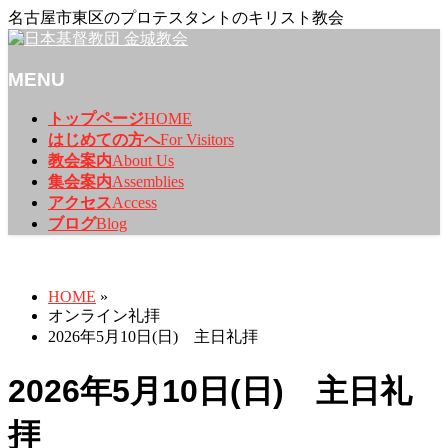
名古屋市東区のプロテスタントのキリスト教会
MENU
メ
トップページ
HOME
ニ
はじめての方へ
For Visitors
ュ
教会案内
About Us
ー
集会案内
Assemblies
を
アクセス
Access
飛
ブログ
Blog
ば
オンライン礼拝
す
HOME
»
オンライン礼拝
2026年5月10日(日) 主日礼拝
2026年5月10日(日) 主日礼
拝