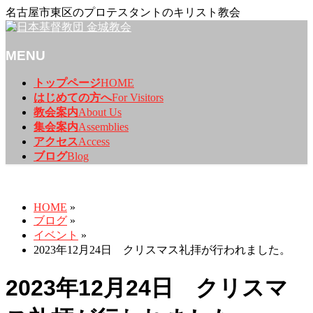
名古屋市東区のプロテスタントのキリスト教会
MENU
メ
トップページ
HOME
ニ
はじめての方へ
For Visitors
ュ
教会案内
About Us
ー
集会案内
Assemblies
を
アクセス
Access
飛
ブログ
Blog
ば
ブログ
す
HOME
»
ブログ
»
イベント
»
2023年12月24日 クリスマス礼拝が行われました。
2023年12月24日 クリスマ