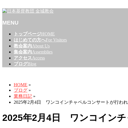
名古屋市東区のプロテスタントのキリスト教会
MENU
メ
トップページ
HOME
ニ
はじめての方へ
For Visitors
ュ
教会案内
About Us
ー
集会案内
Assemblies
を
アクセス
Access
飛
ブログ
Blog
ば
ブログ
す
HOME
»
ブログ
»
業務日記
»
2025年2月4日 ワンコインチャペルコンサートが行わ
2025年2月4日 ワンコイ