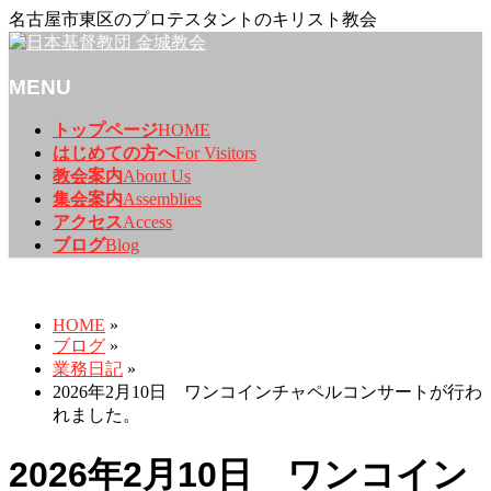
名古屋市東区のプロテスタントのキリスト教会
MENU
メ
トップページ
HOME
ニ
はじめての方へ
For Visitors
ュ
教会案内
About Us
ー
集会案内
Assemblies
を
アクセス
Access
飛
ブログ
Blog
ば
ブログ
す
HOME
»
ブログ
»
業務日記
»
2026年2月10日 ワンコインチャペルコンサートが行わ
れました。
2026年2月10日 ワンコイン