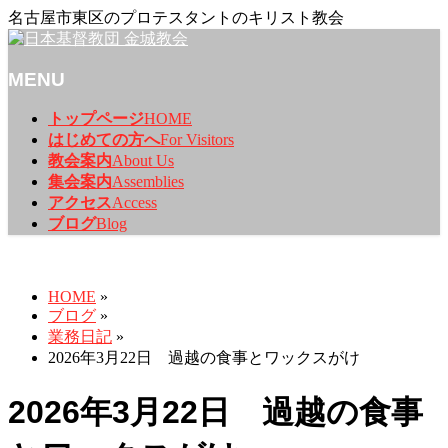
名古屋市東区のプロテスタントのキリスト教会
MENU
メ
トップページ
HOME
ニ
はじめての方へ
For Visitors
ュ
教会案内
About Us
ー
集会案内
Assemblies
を
アクセス
Access
飛
ブログ
Blog
ば
ブログ
す
HOME
»
ブログ
»
業務日記
»
2026年3月22日 過越の食事とワックスがけ
2026年3月22日 過越の食事