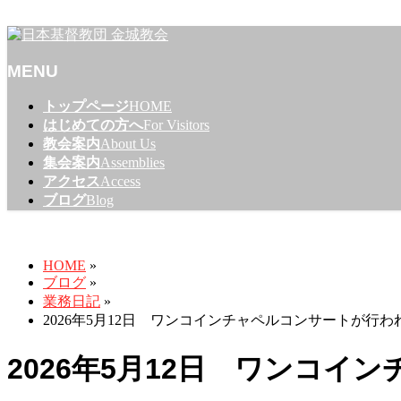
名古屋市東区のプロテスタントのキリスト教会
MENU
メ
トップページ
HOME
ニ
はじめての方へ
For Visitors
ュ
教会案内
About Us
ー
集会案内
Assemblies
を
アクセス
Access
飛
ブログ
Blog
ば
ブログ
す
HOME
»
ブログ
»
業務日記
»
2026年5月12日 ワンコインチャペルコンサートが行
2026年5月12日 ワンコ