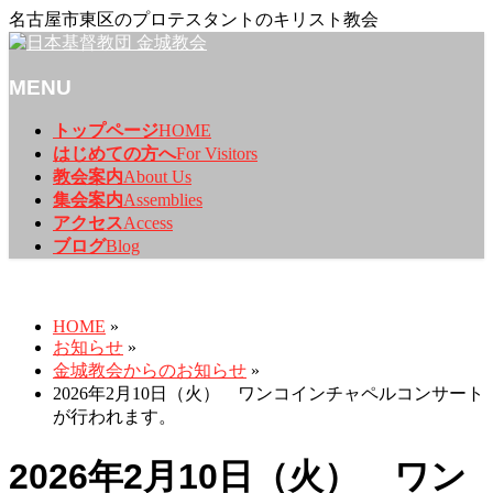
名古屋市東区のプロテスタントのキリスト教会
MENU
メ
トップページ
HOME
ニ
はじめての方へ
For Visitors
ュ
教会案内
About Us
ー
集会案内
Assemblies
を
アクセス
Access
飛
ブログ
Blog
ば
お知らせ
す
HOME
»
お知らせ
»
金城教会からのお知らせ
»
2026年2月10日（火） ワンコインチャペルコンサート
が行われます。
2026年2月10日（火） ワン