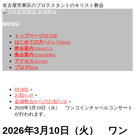
名古屋市東区のプロテスタントのキリスト教会
MENU
メ
トップページ
HOME
ニ
はじめての方へ
For Visitors
ュ
教会案内
About Us
ー
集会案内
Assemblies
を
アクセス
Access
飛
ブログ
Blog
ば
お知らせ
す
HOME
»
お知らせ
»
金城教会からのお知らせ
»
2026年3月10日（火） ワンコインチャペルコンサート
が行われます。
2026年3月10日（火） ワン